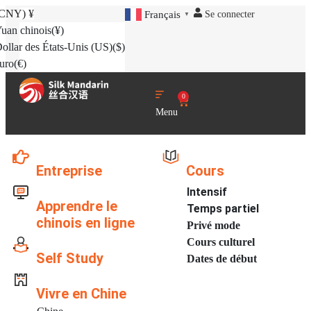
(CNY)
¥
Se connecter
Français
▼
uan chinois
(¥)
ollar des États-Unis (US)
($)
uro
(€)
0
Menu
Entreprise
Cours
Intensif
Apprendre le
Temps partiel
chinois en ligne
Privé mode
Cours culturel
Self Study
Dates de début
Vivre en Chine