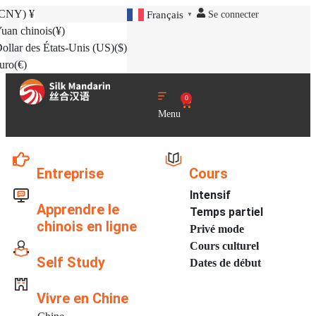
(CNY)
¥
Se connecter
Français
▼
uan chinois
(¥)
ollar des États-Unis (US)
($)
uro
(€)
0
Menu
Entreprise
Cours
Intensif
Apprendre le
Temps partiel
chinois en ligne
Privé mode
Cours culturel
Self Study
Dates de début
Vivre en Chine