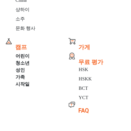
China
샹하이
소주
문화 행사
캠프
가게
어린이
무료 평가
청소년
HSK
성인
가족
HSKK
시작일
BCT
YCT
FAQ