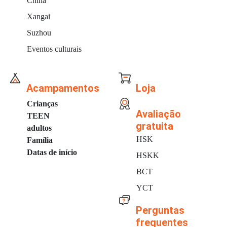
China
Xangai
Suzhou
Eventos culturais
Acampamentos
Loja
Crianças
Avaliação
TEEN
gratuita
adultos
HSK
Família
Datas de início
HSKK
BCT
YCT
Perguntas
frequentes