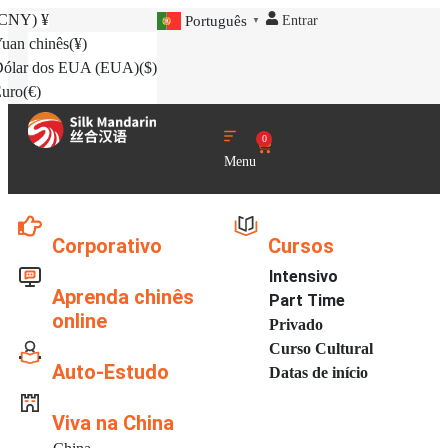
(CNY)
¥
Entrar
Português
▼
uan chinês
(¥)
ólar dos EUA (EUA)
($)
uro
(€)
0
Menu
Corporativo
Cursos
Intensivo
Aprenda chinês
Part Time
online
Privado
Curso Cultural
Auto-Estudo
Datas de início
Viva na China