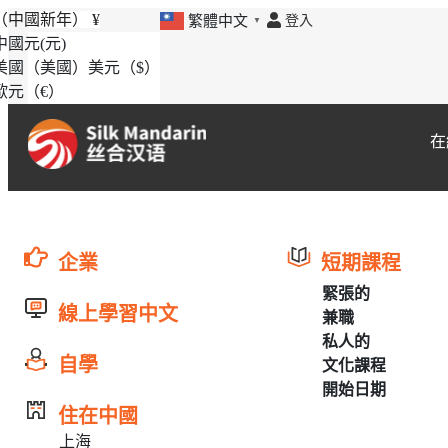
（中國新年）
¥
登入
繁體中文
▼
中國元
(元)
美國（美國）美元
（$）
歐元
（€）
在
企業
短期課程
緊張的
線上學習中文
兼職
私人的
自學
文化課程
開始日期
住在中國
上海