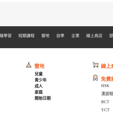
線學習
短期課程
營地
自學
企業
線上商店
營地
線上
兒童
免費
青少年
HSK
成人
家庭
漢語程
開始日期
BCT
YCT