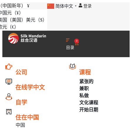
（中国新年）
¥
登录
简体中文
▼
中国元
（¥）
美国（美国）美元
（$）
欧元
（€）
0
目录
公司
课程
紧张的
在线学中文
兼职
私做
自学
文化课程
开始日期
住在中国
中国