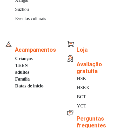
Xangai
Suzhou
Eventos culturais
Acampamentos
Loja
Crianças
Avaliação
TEEN
gratuita
adultos
HSK
Família
Datas de início
HSKK
BCT
YCT
Perguntas
frequentes