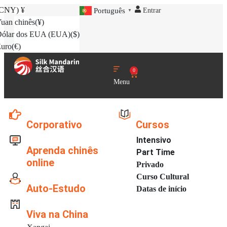
(CNY)
¥
Entrar
Português
▼
uan chinês
(¥)
ólar dos EUA (EUA)
($)
uro
(€)
0
Menu
Corporativo
Cursos
Intensivo
Aprenda chinês
Part Time
online
Privado
Curso Cultural
Auto-Estudo
Datas de início
Viva na China