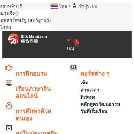
(หยวนจีน)
¥
เข้าสู่ระบบ
ไทย
▼
หยวนจีน
()
อลลาร์สหรัฐ (สหรัฐฯ)
($)
ูโร
(€)
0
เมนู
การฝึกอบรม
คอร์สต่าง ๆ
เข้ม
เรียนภาษาจีน
ส่วนเวลา
ออนไลน์
Private
หลักสูตรวัฒนธรรม
การศึกษาด้วย
วันที่เริ่มเรียน
ตนเอง
อยู่ในประเทศจีน