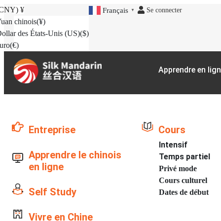
(CNY)
¥
Se connecter
Français
▼
uan chinois
(¥)
ollar des États-Unis (US)
($)
uro
(€)
Apprendre en lig
Entreprise
Cours
Intensif
Apprendre le chinois
Temps partiel
en ligne
Privé mode
Cours culturel
Self Study
Dates de début
Vivre en Chine