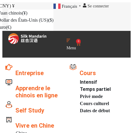
(CNY)
¥
Se connecter
Français
▼
uan chinois
(¥)
ollar des États-Unis (US)
($)
uro
(€)
0
Menu
Entreprise
Cours
Intensif
Apprendre le
Temps partiel
chinois en ligne
Privé mode
Cours culturel
Self Study
Dates de début
Vivre en Chine