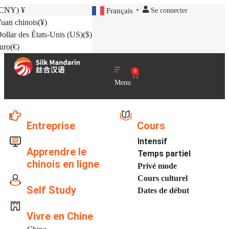
(CNY)
¥
Se connecter
Français
▼
uan chinois
(¥)
ollar des États-Unis (US)
($)
uro
(€)
0
Menu
Entreprise
Cours
Intensif
Apprendre le
Temps partiel
chinois en ligne
Privé mode
Cours culturel
Self Study
Dates de début
Vivre en Chine